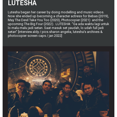
LUTESHA
Lutesha began her career by doing modelling and music videos.
Now she ended up becoming a character actress for Bebas (2019),
May The Devil Take You Too (2020), Photocopier (2021) and the
upcoming The Big Four (2022). LUTESHA: “Ga ada waktu lagi untuk
lo malu-malu jadi setan. Saat masuk set yaudah, lo udah full jadi
setan” [interview.aldy / pics.sharon angelia, lutesha's archives &
photocopier screen caps / jan 2022]