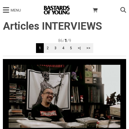
MENU
Articles INTERVIEWS
86/
1
/9
1
2
3
4
5
>|
>>