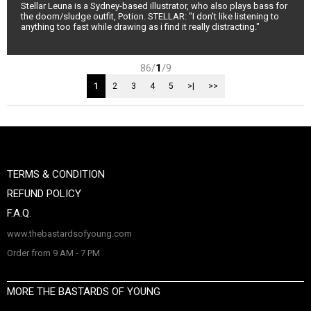
Stellar Leuna is a Sydney-based illustrator, who also plays bass for
the doom/sludge outfit, Potion. STELLAR: "I don't like listening to
anything too fast while drawing as i find it really distracting."
86/
1
/9
1
2
3
4
5
>|
>>
TERMS & CONDITION
REFUND POLICY
F.A.Q.
www.thebastardsofyoung.com
Order from 9 AM - 7 PM
MORE THE BASTARDS OF YOUNG